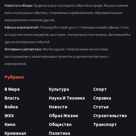
Новости и обзоры
: Будьте в курсе последних событий в городе. Мы расскажем
вам о культурных событиях, спортивных соревнованиях, образовательных
мероприятиях и многом другом.
Афиша мероприятий
:Планируйте свой досуг с помощью нашей афиши. У нас
есть расписание концертов, выставок, театральных постановок, фестивалей и
других интересных событий.
Интервью и репортажи
: Мы беседуем с творческими личностями,
рассказываем о захватывающих проектах и делаем репортажи с
мероприятий.
Рубрики
В Мире
Культура
Спорт
Власть
Наука И Техника
Справка
Война
Новости
Статьи
ЖКХ
Образ Жизни
Строительство
Кино
Общество
Транспорт
Криминал
Политика