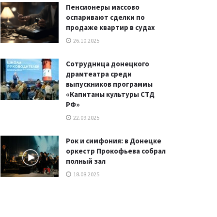
Пенсионеры массово
оспаривают сделки по
продаже квартир в судах
26.10.2025
Сотрудница донецкого
драмтеатра среди
выпускников программы
«Капитаны культуры СТД
РФ»
22.09.2025
Рок и симфония: в Донецке
оркестр Прокофьева собрал
полный зал
18.08.2025