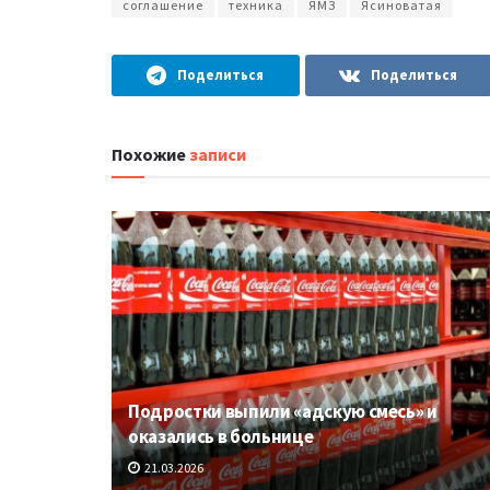
соглашение
техника
ЯМЗ
Ясиноватая
Поделиться
Поделиться
Похожие
записи
Подростки выпили «адскую смесь» и
оказались в больнице
21.03.2026