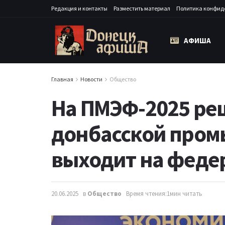
Редакция и контакты
Разместить материал
Политика конфид
АФИША
Главная
Новости
Общество
На ПМЭФ-2025 ре
донбасской пром
выходит на феде
20.06.2025
в
Общество
Время чтения:1мин читать