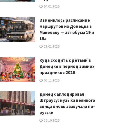
04.02.2026
Изменилось расписание
маршрутов из Донецка в
Макеевку — автобусы 19 и
19а
19.01.2026
Куда сходить с детьми в
Донецке в период зимних
праздников 2026
06.11.2025
Донецк аплодировал
Штраусу: музыка великого
венца вновь зазвучала по-
русски
26.10.2025