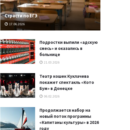
Страсти по ЕГЭ
17.06.2026
Подростки выпили «адскую
смесь» и оказались в
больнице
21.03.2026
Театр кошек Куклачева
покажет спектакль «Кото
Бум» в Донецке
06.02.2026
Продолжается набор на
новый поток программы
«Капитаны культуры» в 2026
году