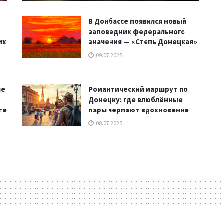
В Донбассе появился новый
заповедник федерального
их
значения — «Степь Донецкая»
09.07.2025
ые
Романтический маршрут по
Донецку: где влюблённые
те
пары черпают вдохновение
08.07.2025