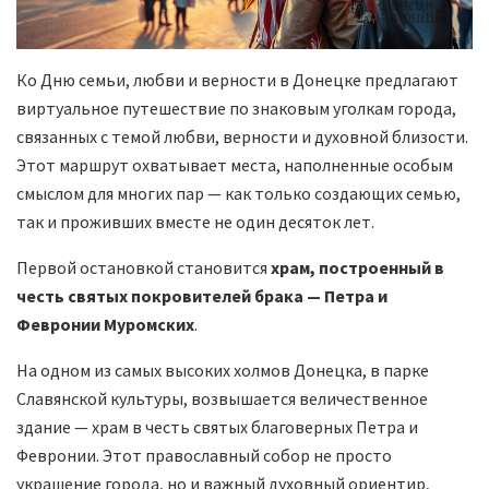
Ко Дню семьи, любви и верности в Донецке предлагают
виртуальное путешествие по знаковым уголкам города,
связанных с темой любви, верности и духовной близости.
Этот маршрут охватывает места, наполненные особым
смыслом для многих пар — как только создающих семью,
так и проживших вместе не один десяток лет.
Первой остановкой становится
храм, построенный в
честь святых покровителей брака — Петра и
Февронии Муромских
.
На одном из самых высоких холмов Донецка, в парке
Славянской культуры, возвышается величественное
здание — храм в честь святых благоверных Петра и
Февронии. Этот православный собор не просто
украшение города, но и важный духовный ориентир,