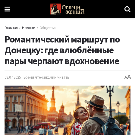
Главная
Новости
Общество
Романтический маршрут по
Донецку: где влюблённые
пары черпают вдохновение
A
08.07.2025
Время чтения:1мин читать
A