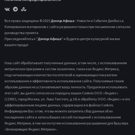
Все права защищены © 2025
Донецк Афиша
- Новости и События Донбасса.
Копирование материалов с сайта разрешено только при письменном согласии
руководства проекта.
Присоединяйтесь к "
Донецк Афиша
" и будьте в центре культурной жизни
вашего города!
Наш сайт обрабатывает полученные данные, в том числе, с использованием
метрических программ и систем аналитики, таких как Яндекс.Метрика,
подсчитывающих количество посетителей и оценивающих показатели
использования и эффективность использования сайта. Получаемые таким
образом данные не устанавливают вашу личность. Продолжая использовать
этот сайт, вы даете согласие на передачу ваших Cookies ООО «Яндекс»
(119021, город Москва, ул. Льва Толстого, д.16) и обработку ООО «Яндекс» и его
аффилированным лицами данных, содержащихся в файлах Cookies.
Информируем Вас о том, что вы можете запретить сбор данных об их
посещениях сайта и запись Ваших сессий посещений с использованием
Яндекс.Метрики, в том числе путем использования расширения для браузера
«Блокировщик Яндекс.Метрики».