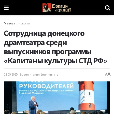
Главная
Новости
Сотрудница донецкого
драмтеатра среди
выпускников программы
«Капитаны культуры СТД РФ»
A
22.09.2025
Время чтения:1мин читать
A