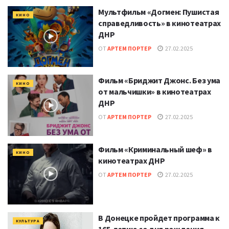
Мультфильм «Догмен: Пушистая
КИНО
справедливость» в кинотеатрах
ДНР
ОТ
АРТЕМ ПОРТЕР
27.02.2025
Фильм «Бриджит Джонс. Без ума
КИНО
от мальчишки» в кинотеатрах
ДНР
ОТ
АРТЕМ ПОРТЕР
27.02.2025
Фильм «Криминальный шеф» в
КИНО
кинотеатрах ДНР
ОТ
АРТЕМ ПОРТЕР
27.02.2025
В Донецке пройдет программа к
КУЛЬТУРА