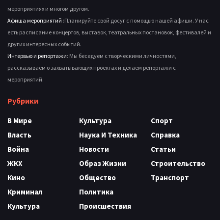
мероприятиях и многом другом.
Афиша мероприятий
:Планируйте свой досуг с помощью нашей афиши. У нас
есть расписание концертов, выставок, театральных постановок, фестивалей и
других интересных событий.
Интервью и репортажи
: Мы беседуем с творческими личностями,
рассказываем о захватывающих проектах и делаем репортажи с
мероприятий.
Рубрики
В Мире
Культура
Спорт
Власть
Наука И Техника
Справка
Война
Новости
Статьи
ЖКХ
Образ Жизни
Строительство
Кино
Общество
Транспорт
Криминал
Политика
Культура
Происшествия