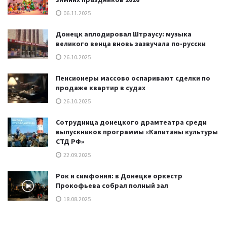
06.11.2025
Донецк аплодировал Штраусу: музыка
великого венца вновь зазвучала по-русски
26.10.2025
Пенсионеры массово оспаривают сделки по
продаже квартир в судах
26.10.2025
Сотрудница донецкого драмтеатра среди
выпускников программы «Капитаны культуры
СТД РФ»
22.09.2025
Рок и симфония: в Донецке оркестр
Прокофьева собрал полный зал
18.08.2025