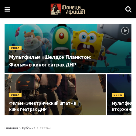
КИНО
Мультфильм «Шелдон Планктон:
Фильм» в кинотеатрах ДНР
КИНО
КИНО
Фильм «Электрический штат» в
Мультфильм
кинотеатрах ДНР
вторжение
Главная
Рубрика
Статьи