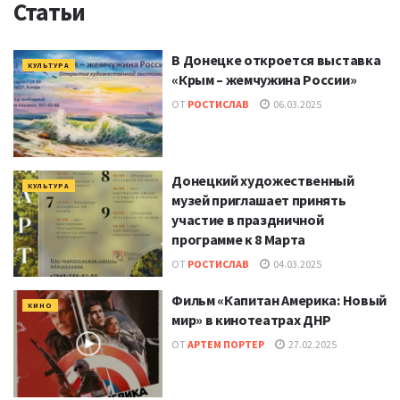
Статьи
В Донецке откроется выставка
КУЛЬТУРА
«Крым – жемчужина России»
ОТ
РОСТИСЛАВ
06.03.2025
Донецкий художественный
КУЛЬТУРА
музей приглашает принять
участие в праздничной
программе к 8 Марта
ОТ
РОСТИСЛАВ
04.03.2025
Фильм «Капитан Америка: Новый
КИНО
мир» в кинотеатрах ДНР
ОТ
АРТЕМ ПОРТЕР
27.02.2025