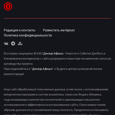
Редакция и контакты
Разместить материал
Политика конфиденциальности
Все права защищены © 2025
Донецк Афиша
- Новости и События Донбасса.
Копирование материалов с сайта разрешено только при письменном согласии
руководства проекта.
Присоединяйтесь к "
Донецк Афиша
" и будьте в центре культурной жизни
вашего города!
Наш сайт обрабатывает полученные данные, в том числе, с использованием
метрических программ и систем аналитики, таких как Яндекс.Метрика,
подсчитывающих количество посетителей и оценивающих показатели
использования и эффективность использования сайта. Получаемые таким
образом данные не устанавливают вашу личность. Продолжая использовать
этот сайт, вы даете согласие на передачу ваших Cookies ООО «Яндекс»