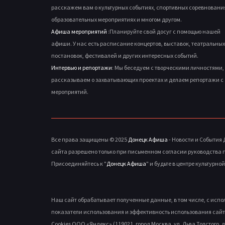
расскажем вам о культурных событиях, спортивных соревновани
образовательных мероприятиях и многом другом.
Афиша мероприятий
:Планируйте свой досуг с помощью нашей
афиши. У нас есть расписание концертов, выставок, театральных
постановок, фестивалей и других интересных событий.
Интервью и репортажи
: Мы беседуем с творческими личностями,
рассказываем о захватывающих проектах и делаем репортажи с
мероприятий.
Все права защищены © 2025
Донецк Афиша
- Новости и События
сайта разрешено только при письменном согласии руководства 
Присоединяйтесь к "
Донецк Афиша
" и будьте в центре культурно
Наш сайт обрабатывает полученные данные, в том числе, с исп
показатели использования и эффективность использования сайт
Cookies ООО «Яндекс» (119021, город Москва, ул. Льва Толстого