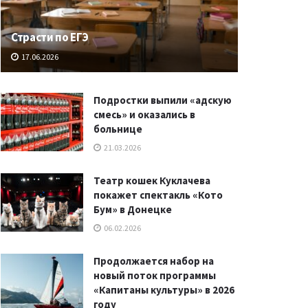
Страсти по ЕГЭ
17.06.2026
Подростки выпили «адскую
смесь» и оказались в
больнице
21.03.2026
Театр кошек Куклачева
покажет спектакль «Кото
Бум» в Донецке
06.02.2026
Продолжается набор на
новый поток программы
«Капитаны культуры» в 2026
году