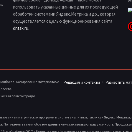
ре
ях,
использовать указанные данные для их последующей
обработки системами Яндекс.Метрика и др., которая
осуществляется с целью функционирования сайта
dntsk.ru
.
 Донбасса. Копирование материалов с
Редакция и контакты
Разместить ма
проекта.
й жизни вашего города!
ользованием метрических программ и систем аналитики, таких как Яндекс.Метрика
а. Получаемые таким образом данные не устанавливают вашу личность. Продолжая и
, д.16) и обработку ООО «Яндекс» и его аффилированным лицами данных, содержащих