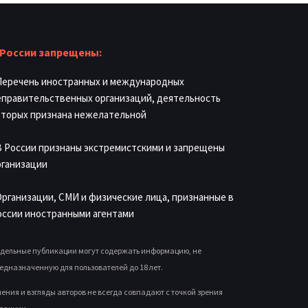
 России запрещены:
 Перечень иностранных и международных
еправительственных организаций, деятельность
оторых признана нежелательной
 В России признаны экстремистскими и запрещены
рганизации
 Организации, СМИ и физические лица, признанные в
оссии иностранными агентами
дельные публикации могут содержать информацию, не
едназначенную для пользователей до 18 лет.
ения и взгляды авторов не всегда совпадают с точкой зрения