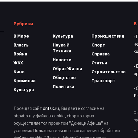
Рубрики
В
В Мире
Культура
Происшествия
›
н
Власть
Наука И
Спорт
Техника
к
Война
Справка
Новости
ЖКХ
Статьи
›
Образ Жизни
Кино
Строительство
о
Общество
Криминал
Транспорт
Политика
›
Культура
Р
Посещая сайт
dntsk.ru
, Вы даете согласие на
От
обработку файлов cookie, сбор которых
пр
осуществляется проектом "Донецк Афиша" на
условиях Пользовательского соглашения обработки
Мн
файлов cookie. "Донецк Афиша" также может