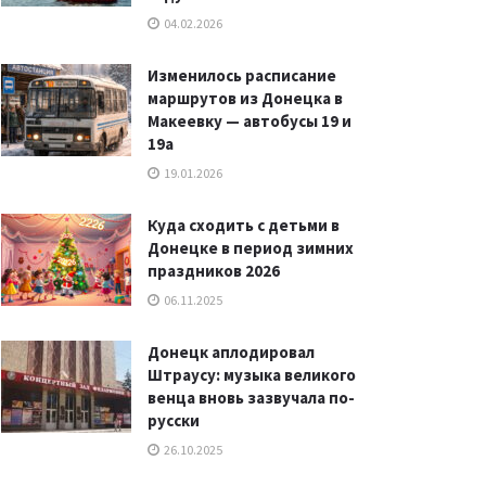
04.02.2026
Изменилось расписание
маршрутов из Донецка в
Макеевку — автобусы 19 и
19а
19.01.2026
Куда сходить с детьми в
Донецке в период зимних
праздников 2026
06.11.2025
Донецк аплодировал
Штраусу: музыка великого
венца вновь зазвучала по-
русски
26.10.2025