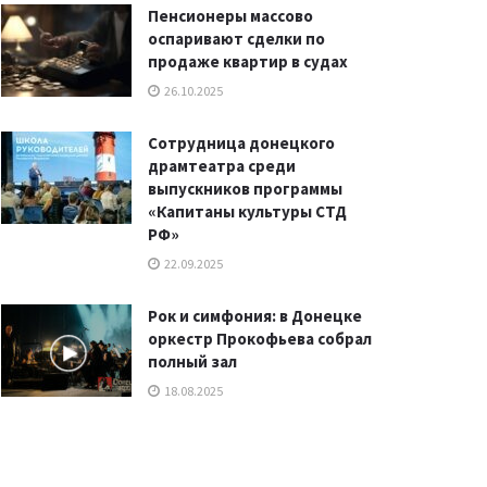
Пенсионеры массово
оспаривают сделки по
продаже квартир в судах
26.10.2025
Сотрудница донецкого
драмтеатра среди
выпускников программы
«Капитаны культуры СТД
РФ»
22.09.2025
Рок и симфония: в Донецке
оркестр Прокофьева собрал
полный зал
18.08.2025