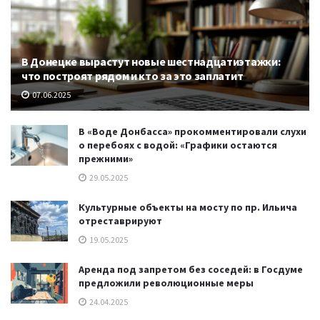
В Донецке вырастут новые шестнадцатиэтажки:
что построят рядом и кто за это заплатит
07.06.2025
В «Воде Донбасса» прокомментировали слухи
о перебоях с водой: «Графики остаются
прежними»
29.05.2025
Культурные объекты на мосту по пр. Ильича
отреставрируют
19.05.2025
Аренда под запретом без соседей: в Госдуме
предложили революционные меры
24.04.2025