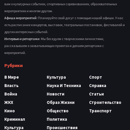
вам о культурных событиях, спортивных соревнованиях, образовательных
мероприятиях и многом другом.
Афиша мероприятий
:Планируйте свой досуг с помощью нашей афиши. У нас
есть расписание концертов, выставок, театральных постановок, фестивалей и
других интересных событий.
Интервью и репортажи
: Мы беседуем с творческими личностями,
рассказываем о захватывающих проектах и делаем репортажи с
мероприятий.
Рубрики
В Мире
Культура
Спорт
Власть
Наука И Техника
Справка
Война
Новости
Статьи
ЖКХ
Образ Жизни
Строительство
Кино
Общество
Транспорт
Криминал
Политика
Культура
Происшествия