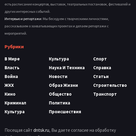
есть расписание концертов, выставок, театральных постановок, фестивалей и
других интересных событий.
Интервью и репортажи
: Мы беседуем с творческими личностями,
рассказываем о захватывающих проектах и делаем репортажи с
мероприятий.
Рубрики
В Мире
Культура
Спорт
Власть
Наука И Техника
Справка
Война
Новости
Статьи
ЖКХ
Образ Жизни
Строительство
Кино
Общество
Транспорт
Криминал
Политика
Культура
Происшествия
Посещая сайт
dntsk.ru
, Вы даете согласие на обработку