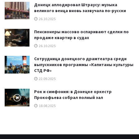
Донецк аплодировал Штраусу: музыка
великого венца вновь зазвучала по-русски
26.10.2025
Пенсионеры массово оспаривают сделки по
продаже квартир в судах
26.10.2025
Сотрудница донецкого драмтеатра среди
выпускников программы «Капитаны культуры
СТД РФ»
22.09.2025
Рок и симфония: в Донецке оркестр
Прокофьева собрал полный зал
18.08.2025