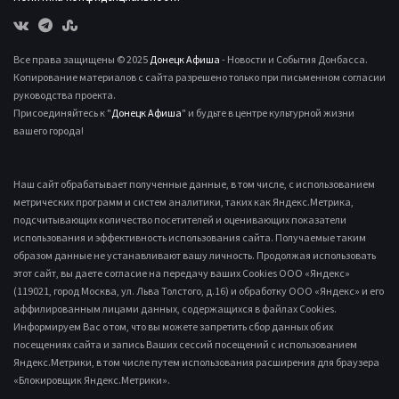
Все права защищены © 2025
Донецк Афиша
- Новости и События Донбасса.
Копирование материалов с сайта разрешено только при письменном согласии
руководства проекта.
Присоединяйтесь к "
Донецк Афиша
" и будьте в центре культурной жизни
вашего города!
Наш сайт обрабатывает полученные данные, в том числе, с использованием
метрических программ и систем аналитики, таких как Яндекс.Метрика,
подсчитывающих количество посетителей и оценивающих показатели
использования и эффективность использования сайта. Получаемые таким
образом данные не устанавливают вашу личность. Продолжая использовать
этот сайт, вы даете согласие на передачу ваших Cookies ООО «Яндекс»
(119021, город Москва, ул. Льва Толстого, д.16) и обработку ООО «Яндекс» и его
аффилированным лицами данных, содержащихся в файлах Cookies.
Информируем Вас о том, что вы можете запретить сбор данных об их
посещениях сайта и запись Ваших сессий посещений с использованием
Яндекс.Метрики, в том числе путем использования расширения для браузера
«Блокировщик Яндекс.Метрики».