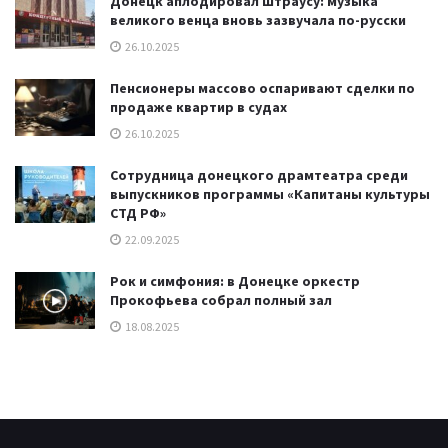
Донецк аплодировал Штраусу: музыка
великого венца вновь зазвучала по-русски
26.10.2025
Пенсионеры массово оспаривают сделки по
продаже квартир в судах
26.10.2025
Сотрудница донецкого драмтеатра среди
выпускников программы «Капитаны культуры
СТД РФ»
22.09.2025
Рок и симфония: в Донецке оркестр
Прокофьева собрал полный зал
18.08.2025