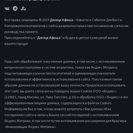
Все права защищены © 2025
Донецк Афиша
- Новости и События Донбасса.
Копирование материалов с сайта разрешено только при письменном согласии
руководства проекта.
Присоединяйтесь к "
Донецк Афиша
" и будьте в центре культурной жизни
вашего города!
Наш сайт обрабатывает полученные данные, в том числе, с использованием
метрических программ и систем аналитики, таких как Яндекс.Метрика,
подсчитывающих количество посетителей и оценивающих показатели
использования и эффективность использования сайта. Получаемые таким
образом данные не устанавливают вашу личность. Продолжая использовать
этот сайт, вы даете согласие на передачу ваших Cookies ООО «Яндекс»
(119021, город Москва, ул. Льва Толстого, д.16) и обработку ООО «Яндекс» и его
аффилированным лицами данных, содержащихся в файлах Cookies.
Информируем Вас о том, что вы можете запретить сбор данных об их
посещениях сайта и запись Ваших сессий посещений с использованием
Яндекс.Метрики, в том числе путем использования расширения для браузера
«Блокировщик Яндекс.Метрики».