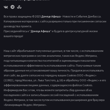
Все права защищены © 2025
Донецк Афиша
- Новости и События Донбасса.
Копирование материалов с сайта разрешено только при письменном согласии
руководства проекта.
Присоединяйтесь к "
Донецк Афиша
" и будьте в центре культурной жизни
вашего города!
Наш сайт обрабатывает полученные данные, в том числе, с использованием
метрических программ и систем аналитики, таких как Яндекс.Метрика,
подсчитывающих количество посетителей и оценивающих показатели
использования и эффективность использования сайта. Получаемые таким
образом данные не устанавливают вашу личность. Продолжая использовать
этот сайт, вы даете согласие на передачу ваших Cookies ООО «Яндекс»
(119021, город Москва, ул. Льва Толстого, д.16) и обработку ООО «Яндекс» и его
аффилированным лицами данных, содержащихся в файлах Cookies.
Информируем Вас о том, что вы можете запретить сбор данных об их
посещениях сайта и запись Ваших сессий посещений с использованием
Яндекс.Метрики, в том числе путем использования расширения для браузера
«Блокировщик Яндекс.Метрики».