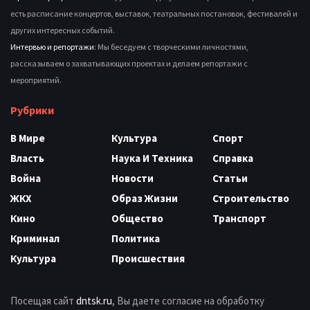
есть расписание концертов, выставок, театральных постановок, фестивалей и
других интересных событий.
Интервью и репортажи
: Мы беседуем с творческими личностями,
рассказываем о захватывающих проектах и делаем репортажи с
мероприятий.
Рубрики
В Мире
Культура
Спорт
Власть
Наука И Техника
Справка
Война
Новости
Статьи
ЖКХ
Образ Жизни
Строительство
Кино
Общество
Транспорт
Криминал
Политика
Культура
Происшествия
Посещая сайт
dntsk.ru
, Вы даете согласие на обработку