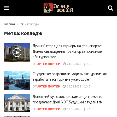
Главная
Тег
колледж
Метка:
колледж
Лучший старт для карьеры на транспорте:
Донецкая академия транспорта принимает
абитуриентов
ОТ
АРТЕМ ПОРТЕР
23.06.2025
0
Студентам разрешили водить экскурсии: как
заработать на туризме уже с 18 лет
ОТ
АРТЕМ ПОРТЕР
19.06.2025
0
Донецкий вуз с московским акцентом: что
предлагает ДонНУЭТ будущим студентам
ОТ
АРТЕМ ПОРТЕР
11.06.2025
0