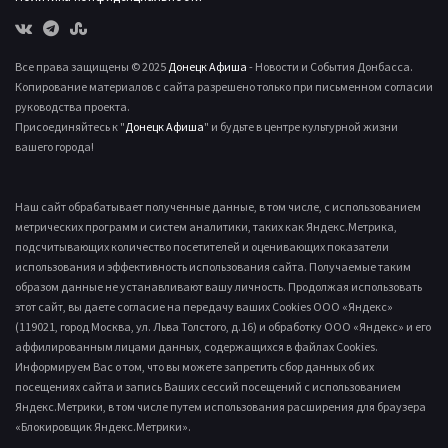
Все права защищены © 2025
Донецк Афиша
- Новости и События Донбасса.
Копирование материалов с сайта разрешено только при письменном согласии
руководства проекта.
Присоединяйтесь к "
Донецк Афиша
" и будьте в центре культурной жизни
вашего города!
Наш сайт обрабатывает полученные данные, в том числе, с использованием
метрических программ и систем аналитики, таких как Яндекс.Метрика,
подсчитывающих количество посетителей и оценивающих показатели
использования и эффективность использования сайта. Получаемые таким
образом данные не устанавливают вашу личность. Продолжая использовать
этот сайт, вы даете согласие на передачу ваших Cookies ООО «Яндекс»
(119021, город Москва, ул. Льва Толстого, д.16) и обработку ООО «Яндекс» и его
аффилированным лицами данных, содержащихся в файлах Cookies.
Информируем Вас о том, что вы можете запретить сбор данных об их
посещениях сайта и запись Ваших сессий посещений с использованием
Яндекс.Метрики, в том числе путем использования расширения для браузера
«Блокировщик Яндекс.Метрики».