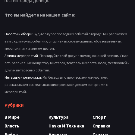
гостей города Донецк.
Что вы найдете на нашем сайте:
Новости и обзоры
: Будьте в курсе последних событий в городе. Мы расскажем
вам о культурных событиях, спортивных соревнованиях, образовательных
мероприятиях и многом другом.
Афиша мероприятий
:Планируйте свой досуг с помощью нашей афиши. У нас
есть расписание концертов, выставок, театральных постановок, фестивалей и
других интересных событий.
Интервью и репортажи
: Мы беседуем с творческими личностями,
рассказываем о захватывающих проектах и делаем репортажи с
мероприятий.
Рубрики
В Мире
Культура
Спорт
Власть
Наука И Техника
Справка
Война
Новости
Статьи