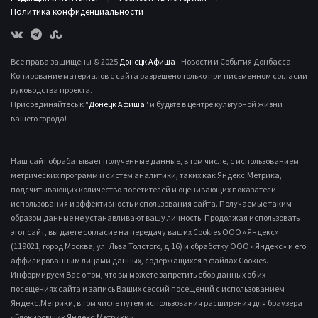
Политика конфиденциальности
Все права защищены © 2025
Донецк Афиша
- Новости и События Донбасса.
Копирование материалов с сайта разрешено только при письменном согласии
руководства проекта.
Присоединяйтесь к "
Донецк Афиша
" и будьте в центре культурной жизни
вашего города!
Наш сайт обрабатывает полученные данные, в том числе, с использованием
метрических программ и систем аналитики, таких как Яндекс.Метрика,
подсчитывающих количество посетителей и оценивающих показатели
использования и эффективность использования сайта. Получаемые таким
образом данные не устанавливают вашу личность. Продолжая использовать
этот сайт, вы даете согласие на передачу ваших Cookies ООО «Яндекс»
(119021, город Москва, ул. Льва Толстого, д.16) и обработку ООО «Яндекс» и его
аффилированным лицами данных, содержащихся в файлах Cookies.
Информируем Вас о том, что вы можете запретить сбор данных об их
посещениях сайта и запись Ваших сессий посещений с использованием
Яндекс.Метрики, в том числе путем использования расширения для браузера
«Блокировщик Яндекс.Метрики».