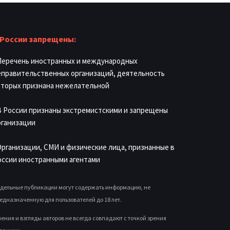
 России запрещены:
 Перечень иностранных и международных
еправительственных организаций, деятельность
оторых признана нежелательной
 В России признаны экстремистскими и запрещены
рганизации
 Организации, СМИ и физические лица, признанные в
оссии иностранными агентами
дельные публикации могут содержать информацию, не
едназначенную для пользователей до 18 лет.
ения и взгляды авторов не всегда совпадают с точкой зрения