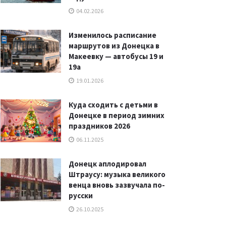
04.02.2026
Изменилось расписание
маршрутов из Донецка в
Макеевку — автобусы 19 и
19а
19.01.2026
Куда сходить с детьми в
Донецке в период зимних
праздников 2026
06.11.2025
Донецк аплодировал
Штраусу: музыка великого
венца вновь зазвучала по-
русски
26.10.2025