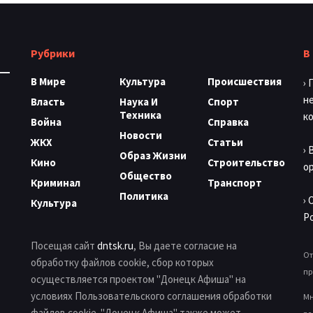
Рубрики
В
В Мире
Культура
Происшествия
›
н
Власть
Наука И
Спорт
Техника
к
Война
Справка
Новости
ЖКХ
Статьи
›
Образ Жизни
Кино
Строительство
о
Общество
Криминал
Транспорт
Политика
›
Культура
Р
Посещая сайт
dntsk.ru
, Вы даете согласие на
От
обработку файлов cookie, сбор которых
пр
осуществляется проектом "Донецк Афиша" на
условиях Пользовательского соглашения обработки
Мн
файлов cookie. "Донецк Афиша" также может