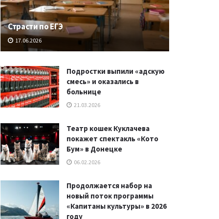
Страсти по ЕГЭ
17.06.2026
Подростки выпили «адскую
смесь» и оказались в
больнице
21.03.2026
Театр кошек Куклачева
покажет спектакль «Кото
Бум» в Донецке
06.02.2026
Продолжается набор на
новый поток программы
«Капитаны культуры» в 2026
году