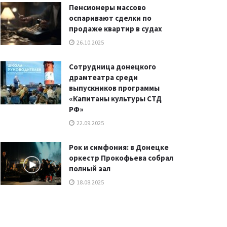
Пенсионеры массово
оспаривают сделки по
продаже квартир в судах
26.10.2025
Сотрудница донецкого
драмтеатра среди
выпускников программы
«Капитаны культуры СТД
РФ»
22.09.2025
Рок и симфония: в Донецке
оркестр Прокофьева собрал
полный зал
18.08.2025