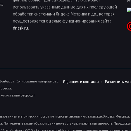
ре
ях,
использовать указанные данные для их последующей
обработки системами Яндекс.Метрика и др., которая
осуществляется с целью функционирования сайта
dntsk.ru
.
 Донбасса. Копирование материалов с
Редакция и контакты
Разместить ма
проекта.
й жизни вашего города!
ользованием метрических программ и систем аналитики, таких как Яндекс.Метрика
а. Получаемые таким образом данные не устанавливают вашу личность. Продолжая и
, д.16) и обработку ООО «Яндекс» и его аффилированным лицами данных, содержащих