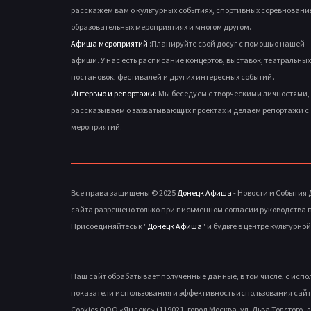
расскажем вам о культурных событиях, спортивных соревновани
образовательных мероприятиях и многом другом.
Афиша мероприятий
:Планируйте свой досуг с помощью нашей
афиши. У нас есть расписание концертов, выставок, театральных
постановок, фестивалей и других интересных событий.
Интервью и репортажи
: Мы беседуем с творческими личностями,
рассказываем о захватывающих проектах и делаем репортажи с
мероприятий.
Все права защищены © 2025
Донецк Афиша
- Новости и События
сайта разрешено только при письменном согласии руководства 
Присоединяйтесь к "
Донецк Афиша
" и будьте в центре культурно
Наш сайт обрабатывает полученные данные, в том числе, с исп
показатели использования и эффективность использования сайт
Cookies ООО «Яндекс» (119021, город Москва, ул. Льва Толстого