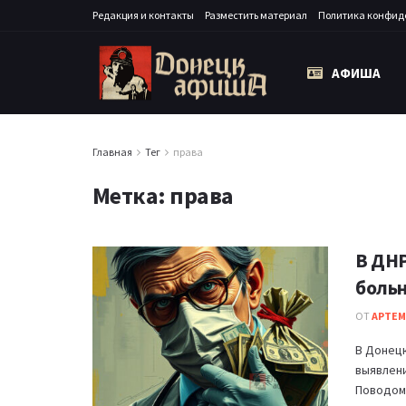
Редакция и контакты
Разместить материал
Политика конфид
АФИША
Главная
Тег
права
Метка:
права
В ДНР
боль
ОТ
АРТЕМ
В Донецк
выявлен
Поводом