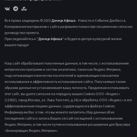
Все права защищены © 2025
Донецк Афиша
- Новости и События Донбасса.
Копирование материалов с сайта разрешено только при письменном согласии
руководства проекта.
Присоединяйтесь к "
Донецк Афиша
" и будьте в центре культурной жизни
вашего города!
Наш сайт обрабатывает полученные данные, в том числе, с использованием
метрических программ и систем аналитики, таких как Яндекс.Метрика,
подсчитывающих количество посетителей и оценивающих показатели
использования и эффективность использования сайта. Получаемые таким
образом данные не устанавливают вашу личность. Продолжая использовать
этот сайт, вы даете согласие на передачу ваших Cookies ООО «Яндекс»
(119021, город Москва, ул. Льва Толстого, д.16) и обработку ООО «Яндекс» и его
аффилированным лицами данных, содержащихся в файлах Cookies.
Информируем Вас о том, что вы можете запретить сбор данных об их
посещениях сайта и запись Ваших сессий посещений с использованием
Яндекс.Метрики, в том числе путем использования расширения для браузера
«Блокировщик Яндекс.Метрики».