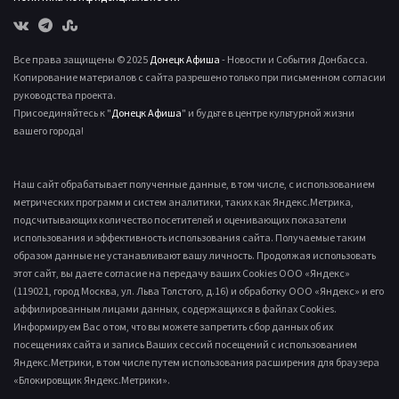
Все права защищены © 2025
Донецк Афиша
- Новости и События Донбасса.
Копирование материалов с сайта разрешено только при письменном согласии
руководства проекта.
Присоединяйтесь к "
Донецк Афиша
" и будьте в центре культурной жизни
вашего города!
Наш сайт обрабатывает полученные данные, в том числе, с использованием
метрических программ и систем аналитики, таких как Яндекс.Метрика,
подсчитывающих количество посетителей и оценивающих показатели
использования и эффективность использования сайта. Получаемые таким
образом данные не устанавливают вашу личность. Продолжая использовать
этот сайт, вы даете согласие на передачу ваших Cookies ООО «Яндекс»
(119021, город Москва, ул. Льва Толстого, д.16) и обработку ООО «Яндекс» и его
аффилированным лицами данных, содержащихся в файлах Cookies.
Информируем Вас о том, что вы можете запретить сбор данных об их
посещениях сайта и запись Ваших сессий посещений с использованием
Яндекс.Метрики, в том числе путем использования расширения для браузера
«Блокировщик Яндекс.Метрики».