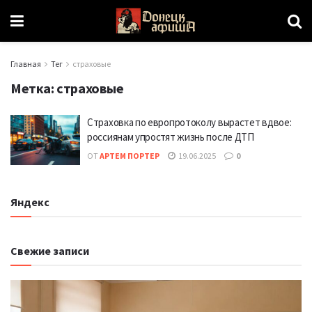
Главная
Тег
страховые
Метка:
страховые
Страховка по европротоколу вырастет вдвое:
россиянам упростят жизнь после ДТП
ОТ
АРТЕМ ПОРТЕР
19.06.2025
0
Яндекс
Свежие записи