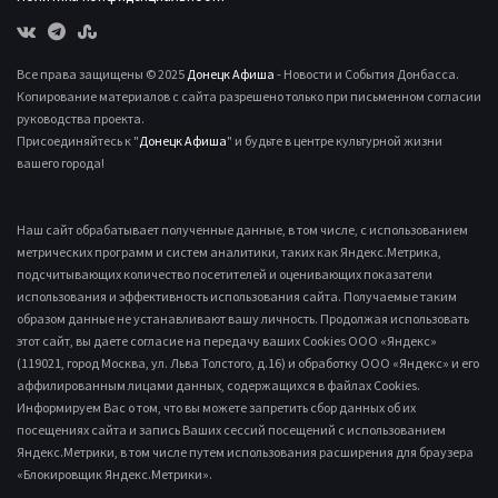
Все права защищены © 2025
Донецк Афиша
- Новости и События Донбасса.
Копирование материалов с сайта разрешено только при письменном согласии
руководства проекта.
Присоединяйтесь к "
Донецк Афиша
" и будьте в центре культурной жизни
вашего города!
Наш сайт обрабатывает полученные данные, в том числе, с использованием
метрических программ и систем аналитики, таких как Яндекс.Метрика,
подсчитывающих количество посетителей и оценивающих показатели
использования и эффективность использования сайта. Получаемые таким
образом данные не устанавливают вашу личность. Продолжая использовать
этот сайт, вы даете согласие на передачу ваших Cookies ООО «Яндекс»
(119021, город Москва, ул. Льва Толстого, д.16) и обработку ООО «Яндекс» и его
аффилированным лицами данных, содержащихся в файлах Cookies.
Информируем Вас о том, что вы можете запретить сбор данных об их
посещениях сайта и запись Ваших сессий посещений с использованием
Яндекс.Метрики, в том числе путем использования расширения для браузера
«Блокировщик Яндекс.Метрики».