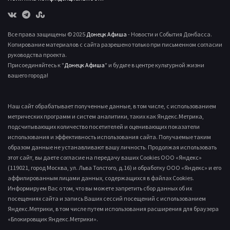
Все права защищены © 2025
Донецк Афиша
- Новости и События Донбасса.
Копирование материалов с сайта разрешено только при письменном согласии
руководства проекта.
Присоединяйтесь к "
Донецк Афиша
" и будьте в центре культурной жизни
вашего города!
Наш сайт обрабатывает полученные данные, в том числе, с использованием
метрических программ и систем аналитики, таких как Яндекс.Метрика,
подсчитывающих количество посетителей и оценивающих показатели
использования и эффективность использования сайта. Получаемые таким
образом данные не устанавливают вашу личность. Продолжая использовать
этот сайт, вы даете согласие на передачу ваших Cookies ООО «Яндекс»
(119021, город Москва, ул. Льва Толстого, д.16) и обработку ООО «Яндекс» и его
аффилированным лицами данных, содержащихся в файлах Cookies.
Информируем Вас о том, что вы можете запретить сбор данных об их
посещениях сайта и запись Ваших сессий посещений с использованием
Яндекс.Метрики, в том числе путем использования расширения для браузера
«Блокировщик Яндекс.Метрики».