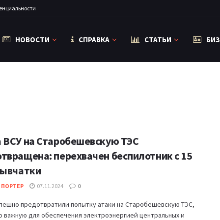
енциальности
НОВОСТИ
СПРАВКА
СТАТЬИ
БИЗ
 ВСУ на Старобешевскую ТЭС
твращена: перехвачен беспилотник с 15
рывчатки
 ПОРТЕР
07.11.2024
0
спешно предотвратили попытку атаки на Старобешевскую ТЭС,
о важную для обеспечения электроэнергией центральных и