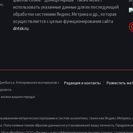
ре
ях,
использовать указанные данные для их последующей
обработки системами Яндекс.Метрика и др., которая
осуществляется с целью функционирования сайта
dntsk.ru
.
 Донбасса. Копирование материалов с
Редакция и контакты
Разместить ма
проекта.
й жизни вашего города!
ользованием метрических программ и систем аналитики, таких как Яндекс.Метрика
а. Получаемые таким образом данные не устанавливают вашу личность. Продолжая и
, д.16) и обработку ООО «Яндекс» и его аффилированным лицами данных, содержащих