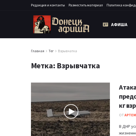
Редакция и контакты
Разместить материал
Политика конфид
АФИША
Главная
Тег
Взрывчатка
Метка:
Взрывчатка
Атака
предо
кг вз
ОТ
АРТЕМ
В ДНР у
жизненн