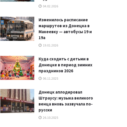
04.02.2026
Изменилось расписание
маршрутов из Донецка в
Макеевку — автобусы 19 и
19а
19.01.2026
Куда сходить с детьми в
Донецке в период зимних
праздников 2026
06.11.2025
Донецк аплодировал
Штраусу: музыка великого
венца вновь зазвучала по-
русски
26.10.2025