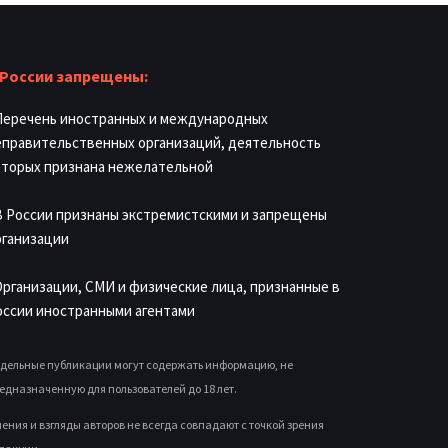
 России запрещены:
 Перечень иностранных и международных
еправительственных организаций, деятельность
оторых признана нежелательной
 В России признаны экстремистскими и запрещены
рганизации
 Организации, СМИ и физические лица, признанные в
оссии иностранными агентами
дельные публикации могут содержать информацию, не
едназначенную для пользователей до 18 лет.
ения и взгляды авторов не всегда совпадают с точкой зрения