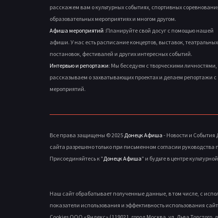
расскажем вам о культурных событиях, спортивных соревновани
образовательных мероприятиях и многом другом.
Афиша мероприятий
:Планируйте свой досуг с помощью нашей
афиши. У нас есть расписание концертов, выставок, театральных
постановок, фестивалей и других интересных событий.
Интервью и репортажи
: Мы беседуем с творческими личностями,
рассказываем о захватывающих проектах и делаем репортажи с
мероприятий.
Все права защищены © 2025
Донецк Афиша
- Новости и События
сайта разрешено только при письменном согласии руководства 
Присоединяйтесь к "
Донецк Афиша
" и будьте в центре культурно
Наш сайт обрабатывает полученные данные, в том числе, с исп
показатели использования и эффективность использования сайт
Cookies ООО «Яндекс» (119021, город Москва, ул. Льва Толстого