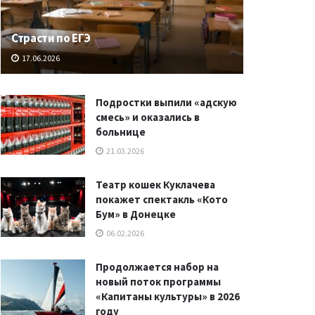
Страсти по ЕГЭ
17.06.2026
Подростки выпили «адскую
смесь» и оказались в
больнице
21.03.2026
Театр кошек Куклачева
покажет спектакль «Кото
Бум» в Донецке
06.02.2026
Продолжается набор на
новый поток программы
«Капитаны культуры» в 2026
году