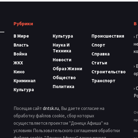
Рубрики
В
В Мире
Культура
Происшествия
›
н
Власть
Наука И
Спорт
Техника
к
Война
Справка
Новости
ЖКХ
Статьи
›
Образ Жизни
Кино
Строительство
о
Общество
Криминал
Транспорт
Политика
›
Культура
Р
Посещая сайт
dntsk.ru
, Вы даете согласие на
От
обработку файлов cookie, сбор которых
пр
осуществляется проектом "Донецк Афиша" на
условиях Пользовательского соглашения обработки
Мн
файлов cookie. "Донецк Афиша" также может