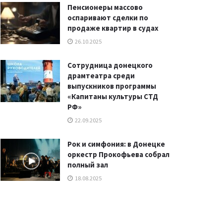
Пенсионеры массово
оспаривают сделки по
продаже квартир в судах
26.10.2025
Сотрудница донецкого
драмтеатра среди
выпускников программы
«Капитаны культуры СТД
РФ»
22.09.2025
Рок и симфония: в Донецке
оркестр Прокофьева собрал
полный зал
18.08.2025