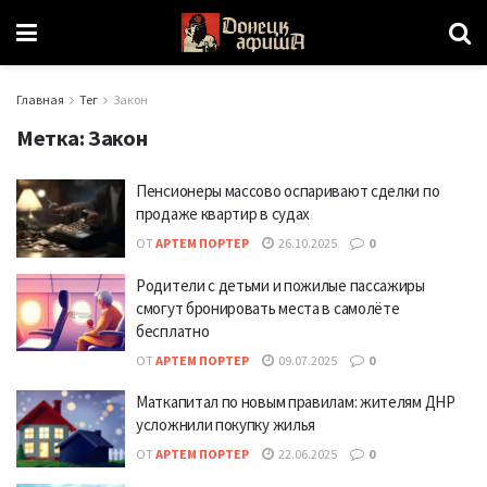
Главная
Тег
Закон
Метка:
Закон
Пенсионеры массово оспаривают сделки по
продаже квартир в судах
ОТ
АРТЕМ ПОРТЕР
26.10.2025
0
Родители с детьми и пожилые пассажиры
смогут бронировать места в самолёте
бесплатно
ОТ
АРТЕМ ПОРТЕР
09.07.2025
0
Маткапитал по новым правилам: жителям ДНР
усложнили покупку жилья
ОТ
АРТЕМ ПОРТЕР
22.06.2025
0