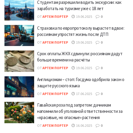
Студентам разрешили водить экскурсии: как
заработать на туризме уже с 18 лет
ОТ
АРТЕМ ПОРТЕР
19.06.2025
0
Страховка по европротоколу вырастет вдвое:
россиянам упростят жизнь после ДТП
ОТ
АРТЕМ ПОРТЕР
19.06.2025
0
Срок оплаты ЖКХ сдвинули: россиянам дадут
больше времени на расчёты
ОТ
АРТЕМ ПОРТЕР
19.06.2025
0
Англицизмам – стоп: Госдума одобрила закон о
защите русского языка
ОТ
АРТЕМ ПОРТЕР
17.06.2025
0
Гавайская роза под запретом: дачникам
напомнили об уголовной ответственности за
«красивые, но опасные» растения
ОТ
АРТЕМ ПОРТЕР
16.06.2025
0