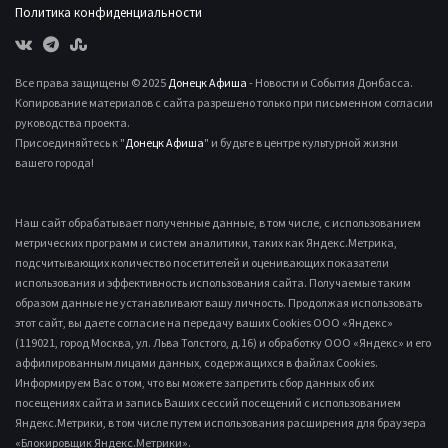
Политика конфиденциальности
Все права защищены © 2025
Донецк Афиша
- Новости и События Донбасса.
Копирование материалов с сайта разрешено только при письменном согласии
руководства проекта.
Присоединяйтесь к "
Донецк Афиша
" и будьте в центре культурной жизни
вашего города!
Наш сайт обрабатывает полученные данные, в том числе, с использованием
метрических программ и систем аналитики, таких как Яндекс.Метрика,
подсчитывающих количество посетителей и оценивающих показатели
использования и эффективность использования сайта. Получаемые таким
образом данные не устанавливают вашу личность. Продолжая использовать
этот сайт, вы даете согласие на передачу ваших Cookies ООО «Яндекс»
(119021, город Москва, ул. Льва Толстого, д.16) и обработку ООО «Яндекс» и его
аффилированным лицами данных, содержащихся в файлах Cookies.
Информируем Вас о том, что вы можете запретить сбор данных об их
посещениях сайта и запись Ваших сессий посещений с использованием
Яндекс.Метрики, в том числе путем использования расширения для браузера
«Блокировщик Яндекс.Метрики».