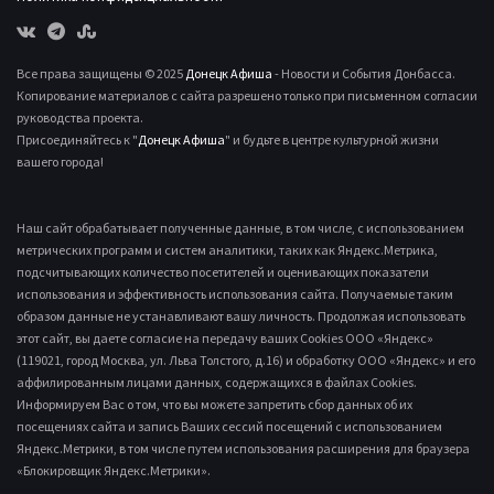
Все права защищены © 2025
Донецк Афиша
- Новости и События Донбасса.
Копирование материалов с сайта разрешено только при письменном согласии
руководства проекта.
Присоединяйтесь к "
Донецк Афиша
" и будьте в центре культурной жизни
вашего города!
Наш сайт обрабатывает полученные данные, в том числе, с использованием
метрических программ и систем аналитики, таких как Яндекс.Метрика,
подсчитывающих количество посетителей и оценивающих показатели
использования и эффективность использования сайта. Получаемые таким
образом данные не устанавливают вашу личность. Продолжая использовать
этот сайт, вы даете согласие на передачу ваших Cookies ООО «Яндекс»
(119021, город Москва, ул. Льва Толстого, д.16) и обработку ООО «Яндекс» и его
аффилированным лицами данных, содержащихся в файлах Cookies.
Информируем Вас о том, что вы можете запретить сбор данных об их
посещениях сайта и запись Ваших сессий посещений с использованием
Яндекс.Метрики, в том числе путем использования расширения для браузера
«Блокировщик Яндекс.Метрики».