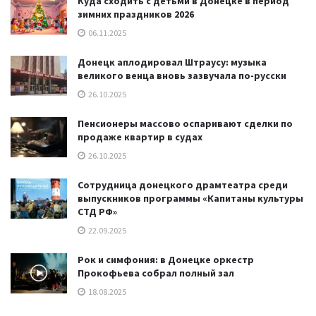
Куда сходить с детьми в Донецке в период
зимних праздников 2026
06.11.2025
Донецк аплодировал Штраусу: музыка
великого венца вновь зазвучала по-русски
26.10.2025
Пенсионеры массово оспаривают сделки по
продаже квартир в судах
26.10.2025
Сотрудница донецкого драмтеатра среди
выпускников программы «Капитаны культуры
СТД РФ»
22.09.2025
Рок и симфония: в Донецке оркестр
Прокофьева собрал полный зал
18.08.2025