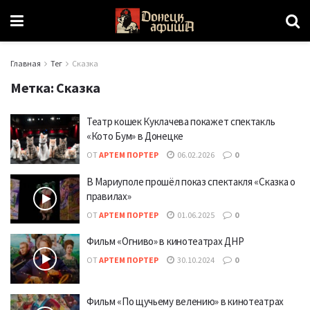
Главная
Тег
Сказка
Метка:
Сказка
Театр кошек Куклачева покажет спектакль
«Кото Бум» в Донецке
ОТ
АРТЕМ ПОРТЕР
06.02.2026
0
В Мариуполе прошёл показ спектакля «Сказка о
правилах»
ОТ
АРТЕМ ПОРТЕР
01.06.2025
0
Фильм «Огниво» в кинотеатрах ДНР
ОТ
АРТЕМ ПОРТЕР
30.10.2024
0
Фильм «По щучьему велению» в кинотеатрах