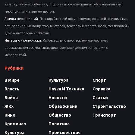
вам о культурных событиях, спортивных соревнованиях, образовательных
мероприятиях и многом другом.
Афиша мероприятий
:Планируйте свой досуг с помощью нашей афиши. У нас
есть расписание концертов, выставок, театральных постановок, фестивалей и
других интересных событий.
Интервью и репортажи
: Мы беседуем с творческими личностями,
рассказываем о захватывающих проектах и делаем репортажи с
мероприятий.
Рубрики
В Мире
Культура
Спорт
Власть
Наука И Техника
Справка
Война
Новости
Статьи
ЖКХ
Образ Жизни
Строительство
Кино
Общество
Транспорт
Криминал
Политика
Культура
Происшествия